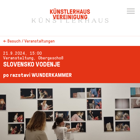
←
Besuch / Veranstaltungen
21.9.2024, 15:00
Veranstaltung, Obergeschoß
SLOVENSKO VODENJE
po razstavi WUNDERKAMMER