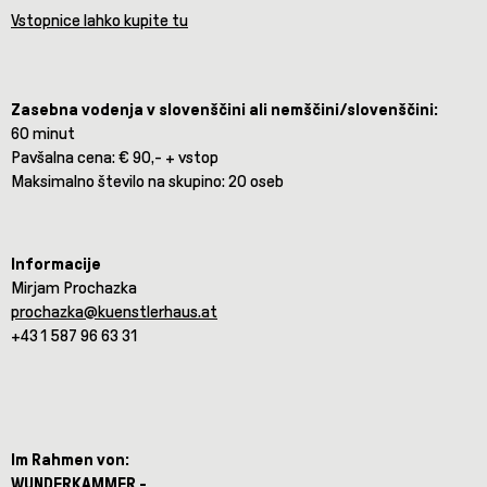
Vstopnice lahko kupite tu
Zasebna vodenja v slovenščini ali nemščini/slovenščini:
60 minut
Pavšalna cena: € 90,- + vstop
Maksimalno število na skupino: 20 oseb
Informacije
Mirjam Prochazka
prochazka@kuenstlerhaus.at
+43 1 587 96 63 31
Im Rahmen von:
WUNDERKAMMER -