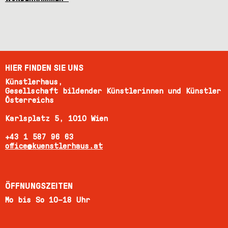
HIER FINDEN SIE UNS
Künstlerhaus,
Gesellschaft bildender Künstlerinnen und Künstler
Österreichs
Karlsplatz 5, 1010 Wien
+43 1 587 96 63
office@kuenstlerhaus.at
ÖFFNUNGSZEITEN
Mo bis So 10–18 Uhr