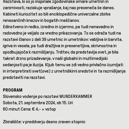
Razstava, ki so jo inspiriale zgodovinske omare umetnin in
zanimivosti, raziskuje vprašanje, kaj nas preseneča še danes.
Kabineti kuriozitet so bili enciklopedične univerzalne zbirke
renesančnih knezov in bogatih meščanov.
Edinstveno in redko, izredno in izjemno, pa tudi nenavadno in
radovedno je veljalo za vredno prikazovanja. To se odraža tudi na
razstavi članov z deli 39 umetnic in umetnikov: vabljiva in barvita,
igriva in vesela, pa tudi dražljiva in presenetljiva, skrivnostna in
spodbujajoča k razmišljanju. Trditev, da predstavlja svet, je bila
takrat drzno prizadevanje, v naši globalni in multimedijski
sedanjosti pa je iluzija. Kljub temu se zdi vedno privlačno izumljati
in interpretirati svet(ove) z umetniškimi sredstvi in ta razmišljanja
predstaviti na razstavi.
PROGRAM
Slovensko vodenje po razstavi WUNDERKAMMER
Sobota, 21. septembra 2024, ob 15. Uri
60 minut Cena: € 4,- + vstop
Zbirališče: v preddverju desno zraven stopnic