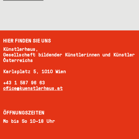
HIER FINDEN SIE UNS
Künstlerhaus,
Gesellschaft bildender Künstlerinnen und Künstler
Österreichs
Karlsplatz 5, 1010 Wien
+43 1 587 96 63
office@kuenstlerhaus.at
ÖFFNUNGSZEITEN
Mo bis So 10–18 Uhr