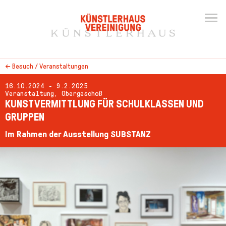
←
Besuch / Veranstaltungen
16.10.2024 - 9.2.2025
Veranstaltung, Obergeschoß
KUNSTVERMITTLUNG FÜR SCHULKLASSEN UND
GRUPPEN
Im Rahmen der Ausstellung SUBSTANZ