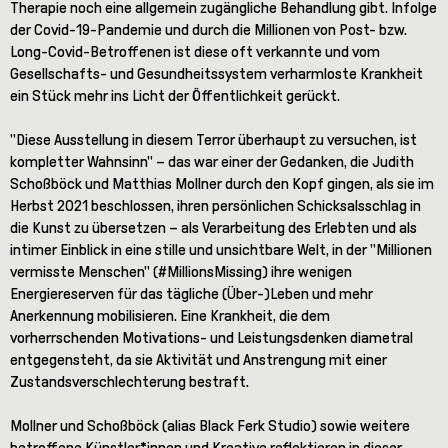
Therapie noch eine allgemein zugängliche Behandlung gibt. Infolge
der Covid-19-Pandemie und durch die Millionen von Post- bzw.
Long-Covid-Betroffenen ist diese oft verkannte und vom
Gesellschafts- und Gesundheitssystem verharmloste Krankheit
ein Stück mehr ins Licht der Öffentlichkeit gerückt.
"Diese Ausstellung in diesem Terror überhaupt zu versuchen, ist
kompletter Wahnsinn" – das war einer der Gedanken, die Judith
Schoßböck und Matthias Mollner durch den Kopf gingen, als sie im
Herbst 2021 beschlossen, ihren persönlichen Schicksalsschlag in
die Kunst zu übersetzen – als Verarbeitung des Erlebten und als
intimer Einblick in eine stille und unsichtbare Welt, in der "Millionen
vermisste Menschen" (#MillionsMissing) ihre wenigen
Energiereserven für das tägliche (Über-)Leben und mehr
Anerkennung mobilisieren. Eine Krankheit, die dem
vorherrschenden Motivations- und Leistungsdenken diametral
entgegensteht, da sie Aktivität und Anstrengung mit einer
Zustandsverschlechterung bestraft.
Mollner und Schoßböck (alias Black Ferk Studio) sowie weitere
betroffene Künstler*innen und Kreative reflektieren in dieser