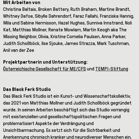
Mit Arbeiten von
Christina Baltais, Broken Battery, Ruth Braham, Martine Brandt,
Whitney Dafoe, Sibylle Dahrendorf, Faraz Fallahi, Franziska Hannig,
Mila und Sabine Hermisson, Hazel Hughes, Sunniva Innstrand, Noli
Kat, Matthias Mollner, Renate Mowlam, Martin Keogh aka The
Missing Neighbor, Olivia, Kristine Cornelia Paulsen, Anna Parker,
Judith Schoßböck, Ilse Sjouke, James Strazza, Mark Tuschman,
Anil van der Zee
Projektpartnerin und Unterstützung:
Österreichische Gesellschaft für ME/CFS
und
TEMPI-Stiftung
Das Black Ferk Studio
Das Black Ferk Studio ist ein Kunst- und Wissenschaftskollektiv,
das 2021 von Matthias Mollner und Judith Schoßböck gegründet
wurde. In seinen Arbeiten beschäftigt sich das Studio vorrangig
mit existenziellen und gesellschaftspolitischen Fragen und
problematisiert Aspekte der Verdrängung und
Unsichtbarmachung. Es setzt sich für die Sichtbarkeit und
Anerkennung chronisch kranker und neurodiverser Menschen ein,