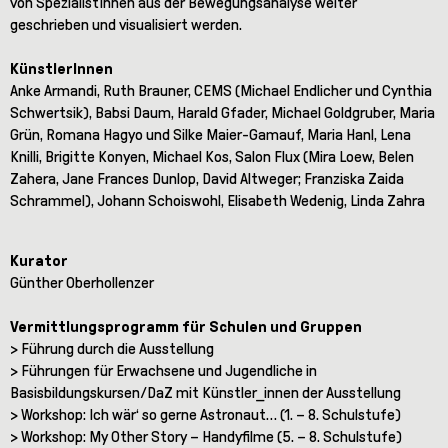
von SpezialistInnen aus der Bewegungsanalyse weiter
geschrieben und visualisiert werden.
KünstlerInnen
Anke Armandi, Ruth Brauner, CEMS (Michael Endlicher und Cynthia
Schwertsik), Babsi Daum, Harald Gfader, Michael Goldgruber, Maria
Grün, Romana Hagyo und Silke Maier-Gamauf, Maria Hanl, Lena
Knilli, Brigitte Konyen, Michael Kos, Salon Flux (Mira Loew, Belen
Zahera, Jane Frances Dunlop, David Altweger; Franziska Zaida
Schrammel), Johann Schoiswohl, Elisabeth Wedenig, Linda Zahra
Kurator
Günther Oberhollenzer
Vermittlungsprogramm für Schulen und Gruppen
> Führung durch die Ausstellung
> Führungen für Erwachsene und Jugendliche in
Basisbildungskursen/DaZ mit Künstler_innen der Ausstellung
> Workshop: Ich wär‘ so gerne Astronaut… (1. – 8. Schulstufe)
> Workshop: My Other Story – Handyfilme (5. – 8. Schulstufe)