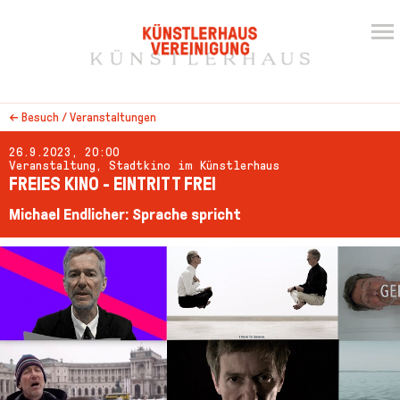
←
Besuch / Veranstaltungen
26.9.2023, 20:00
Veranstaltung, Stadtkino im Künstlerhaus
FREIES KINO - EINTRITT FREI
Michael Endlicher: Sprache spricht