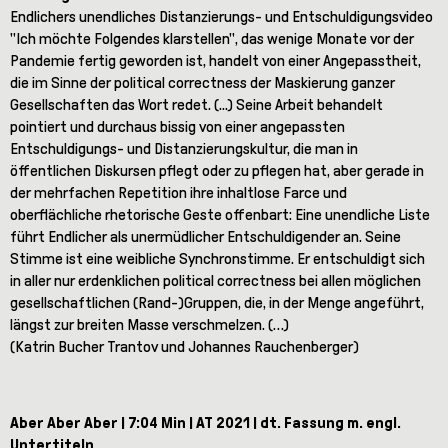
Endlichers unendliches Distanzierungs- und Entschuldigungsvideo
"Ich möchte Folgendes klarstellen", das wenige Monate vor der
Pandemie fertig geworden ist, handelt von einer Angepasstheit,
die im Sinne der political correctness der Maskierung ganzer
Gesellschaften das Wort redet. (...) Seine Arbeit behandelt
pointiert und durchaus bissig von einer angepassten
Entschuldigungs- und Distanzierungskultur, die man in
öffentlichen Diskursen pflegt oder zu pflegen hat, aber gerade in
der mehrfachen Repetition ihre inhaltlose Farce und
oberflächliche rhetorische Geste offenbart: Eine unendliche Liste
führt Endlicher als unermüdlicher Entschuldigender an. Seine
Stimme ist eine weibliche Synchronstimme. Er entschuldigt sich
in aller nur erdenklichen political correctness bei allen möglichen
gesellschaftlichen (Rand-)Gruppen, die, in der Menge angeführt,
längst zur breiten Masse verschmelzen. (…)
(Katrin Bucher Trantov und Johannes Rauchenberger)
Aber Aber Aber | 7:04 Min | AT 2021 | dt. Fassung m. engl.
Untertiteln