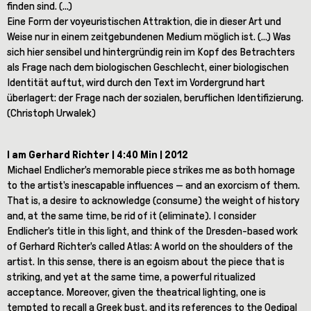
finden sind. (...)
Eine Form der voyeuristischen Attraktion, die in dieser Art und
Weise nur in einem zeitgebundenen Medium möglich ist. (...) Was
sich hier sensibel und hintergründig rein im Kopf des Betrachters
als Frage nach dem biologischen Geschlecht, einer biologischen
Identität auftut, wird durch den Text im Vordergrund hart
überlagert: der Frage nach der sozialen, beruflichen Identifizierung.
(Christoph Urwalek)
I am Gerhard Richter | 4:40 Min | 2012
Michael Endlicher's memorable piece strikes me as both homage
to the artist's inescapable influences — and an exorcism of them.
That is, a desire to acknowledge (consume) the weight of history
and, at the same time, be rid of it (eliminate). I consider
Endlicher's title in this light, and think of the Dresden-based work
of Gerhard Richter's called Atlas: A world on the shoulders of the
artist. In this sense, there is an egoism about the piece that is
striking, and yet at the same time, a powerful ritualized
acceptance. Moreover, given the theatrical lighting, one is
tempted to recall a Greek bust, and its references to the Oedipal