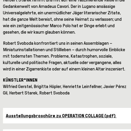
Gedankenwelt von Amadeus Cavori. Der in Lugano ansässige
Universalgelehrte, ein unermüdlicher Jäger literarischer Zitate,
hat die ganze Welt bereist, ohne seine Heimat zu verlassen; und
wie ein zeitgenössischer Marco Polo hat er Dinge erlebt und
gesehen, die wir kaum glauben können.
Robert Svoboda konfrontiert uns in seinen Assemblagen –
Miniaturinstallationen und Stillleben – durch humorvolle Einblicke
mit todernsten Themen. Probleme, Katastrophen, soziale,
kulturelle und politische Fragen, aktuelle oder vergangene, alles
wird in einer Zigarrenkiste oder auf einem kleinen Altar inszeniert.
KÜNSTLER*INNEN
Wilfried Gerstel, Brigitta Höpler, Henriette Leinfellner, Javier Pérez
Gil, Herbert Starek, Robert Svoboda
Ausstellungsbroschüre zu OPERATION COLLAGE (pdf)