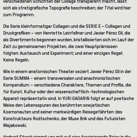
verschiedenen Schichten der Collage transparent macht, lässt
sich als stratigrafische Topografie beschreiben; der Titel wird hier
zum Programm.
Die Serie kleinformatiger Collagen und die SERIE E – Collagen und
Druckgrafiken – von Henriette Leinfellner und Javier Pérez Gil, die
als Divertimento begonnen wurden, kristallisierten sich im Lauf der
Zeit zu gemeinsamen Projekten, die zwei Hauptprämissen
folgten: Austausch und Experiment; und einer einzigen Regel:
Keine Regeln.
Wie in einem anatomischen Theater seziert Javier Pérez Gil in der
Serie SUMMA – einem transversalen und anachronistischen
Kompendium – verschiedene Charaktere, Themen und Profile, die
für Kunst, Kultur oder den wissenschaftlich-technologischen
Apparat repräsentativ sind. In
YURI GAGARIN
folgt er auf poetische
Weise den Lebensspuren des berühmten sowjetischen
Kosmonauten und seiner merkwürdigen Reisegefährten: des
Konstrukteurs Rodtschenko, der Muse Brik und des Futuristen
Majakowski.
Herbert Starek nimmt uns mit auf eine faszinierende Reise in die